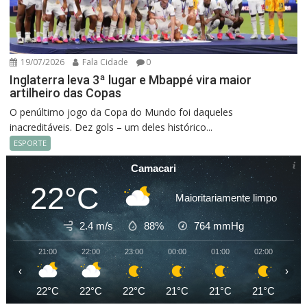
19/07/2026
Fala Cidade
0
Inglaterra leva 3ª lugar e Mbappé vira maior
artilheiro das Copas
O penúltimo jogo da Copa do Mundo foi daqueles
inacreditáveis. Dez gols – um deles histórico...
ESPORTE
Camacari
22°C
Maioritariamente limpo
2.4 m/s
88%
764
mmHg
21:00
22:00
23:00
00:00
01:00
02:00
03
‹
›
22°C
22°C
22°C
21°C
21°C
21°C
20