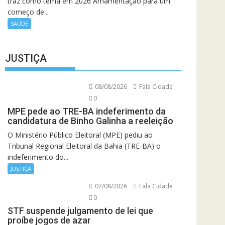
traz como tema em 2026 Amamentação para um
começo de...
SAÚDE
JUSTIÇA
08/08/2026
Fala Cidade
0
MPE pede ao TRE-BA indeferimento da
candidatura de Binho Galinha a reeleição
O Ministério Público Eleitoral (MPE) pediu ao
Tribunal Regional Eleitoral da Bahia (TRE-BA) o
indeferimento do...
JUSTIÇA
07/08/2026
Fala Cidade
0
STF suspende julgamento de lei que
proíbe jogos de azar