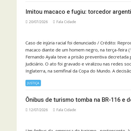
Imitou macaco e fugiu: torcedor argent
20/07/2026
Fala Cidade
Caso de injúria racial foi denunciado / Crédito: Re
macaco diante de um homem negro, na terça-feira (
Fernando Ayala teve a prisão preventiva decretada pe
Judiciário. O ato foi gravado e viralizou nas redes 
Inglaterra, na semifinal da Copa do Mundo. A decisã
JUSTIÇA
Ônibus de turismo tomba na BR-116 e d
12/07/2026
Fala Cidade
Um ônibus da empresa de turismo pertencente à e