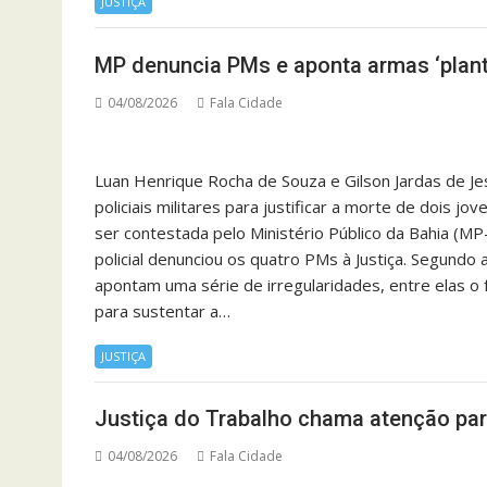
JUSTIÇA
MP denuncia PMs e aponta armas ‘plan
04/08/2026
Fala Cidade
Luan Henrique Rocha de Souza e Gilson Jardas de J
policiais militares para justificar a morte de dois 
ser contestada pelo Ministério Público da Bahia (MP
policial denunciou os quatro PMs à Justiça. Segundo
apontam uma série de irregularidades, entre elas o 
para sustentar a…
JUSTIÇA
Justiça do Trabalho chama atenção para
04/08/2026
Fala Cidade