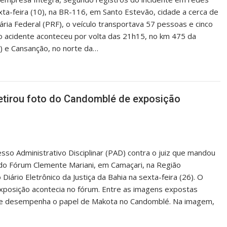
exta-feira (10), na BR-116, em Santo Estevão, cidade a cerca de
ária Federal (PRF), o veículo transportava 57 pessoas e cinco
o acidente aconteceu por volta das 21h15, no km 475 da
P) e Cansanção, no norte da…
retirou foto do Candomblé de exposição
esso Administrativo Disciplinar (PAD) contra o juiz que mandou
do Fórum Clemente Mariani, em Camaçari, na Região
Diário Eletrônico da Justiça da Bahia na sexta-feira (26). O
posição acontecia no fórum. Entre as imagens expostas
que desempenha o papel de Makota no Candomblé. Na imagem,