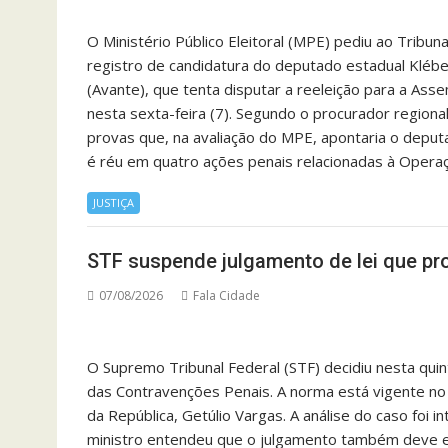
O Ministério Público Eleitoral (MPE) pediu ao Tribun
registro de candidatura do deputado estadual Klébe
(Avante), que tenta disputar a reeleição para a Asse
nesta sexta-feira (7). Segundo o procurador regiona
provas que, na avaliação do MPE, apontaria o depu
é réu em quatro ações penais relacionadas à Oper
JUSTIÇA
STF suspende julgamento de lei que pro
07/08/2026
Fala Cidade
O Supremo Tribunal Federal (STF) decidiu nesta quin
das Contravenções Penais. A norma está vigente no
da República, Getúlio Vargas. A análise do caso foi 
ministro entendeu que o julgamento também deve env