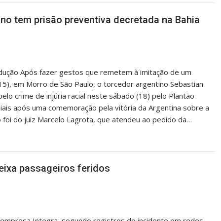
ino tem prisão preventiva decretada na Bahia
produção Após fazer gestos que remetem à imitação de um
15), em Morro de São Paulo, o torcedor argentino Sebastian
lo crime de injúria racial neste sábado (18) pelo Plantão
sociais após uma comemoração pela vitória da Argentina sobre a
o foi do juiz Marcelo Lagrota, que atendeu ao pedido da…
eixa passageiros feridos
mpresa Integra, segundo registros do incidente em redes