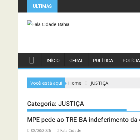
Skip
ÚLTIMAS
to
content
INÍCIO
GERAL
POLÍTICA
POLÍCIA
Você está aqui
Home
JUSTIÇA
Categoria:
JUSTIÇA
MPE pede ao TRE-BA indeferimento da c
08/08/2026
Fala Cidade