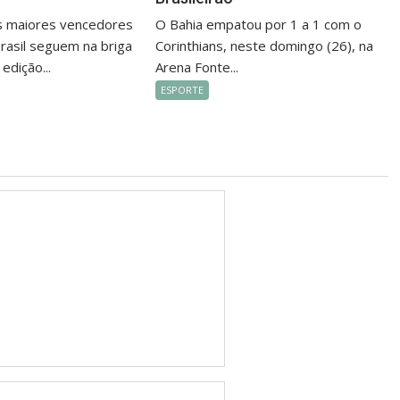
s maiores vencedores
O Bahia empatou por 1 a 1 com o
rasil seguem na briga
Corinthians, neste domingo (26), na
 edição...
Arena Fonte...
ESPORTE