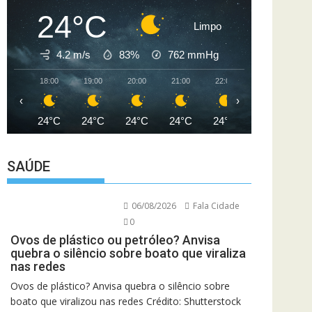
24°C
Limpo
4.2 m/s
83%
762
mmHg
18:00
19:00
20:00
21:00
22:00
23:00
00
‹
›
24°C
24°C
24°C
24°C
24°C
23°C
2
SAÚDE
06/08/2026
Fala Cidade
0
Ovos de plástico ou petróleo? Anvisa
quebra o silêncio sobre boato que viraliza
nas redes
Ovos de plástico? Anvisa quebra o silêncio sobre
boato que viralizou nas redes Crédito: Shutterstock