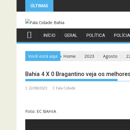
Skip
ÚLTIMAS
to
content
INÍCIO
GERAL
POLÍTICA
POLÍCIA
Você está aqui
Home
2023
Agosto
2
Bahia 4 X 0 Bragantino veja os melhor
22/08/2023
Fala Cidade
Foto: EC BAHIA