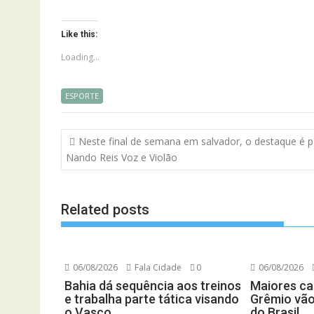
Like this:
Loading...
ESPORTE
Navegação
Neste final de semana em salvador, o destaque é p
de
Nando Reis Voz e Violão
artigos
Related posts
06/08/2026
Fala Cidade
0
06/08/2026
Bahia dá sequência aos treinos
Maiores ca
e trabalha parte tática visando
Grêmio vão
o Vasco
do Brasil