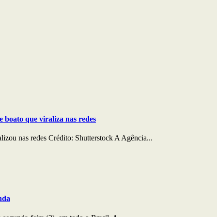
:00
19:00
20:00
21:00
22:00
23:00
00:00
01:0
°C
24°C
24°C
24°C
24°C
24°C
24°C
23°
e boato que viraliza nas redes
lizou nas redes Crédito: Shutterstock A Agência...
nda