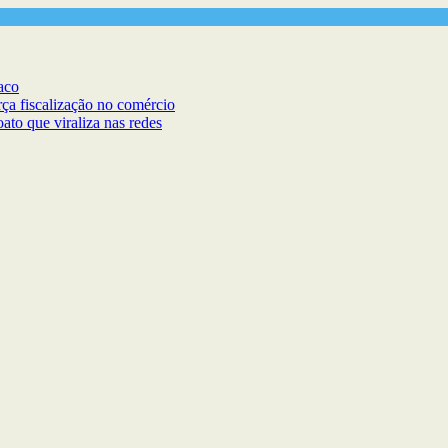
aco
rça fiscalização no comércio
ato que viraliza nas redes