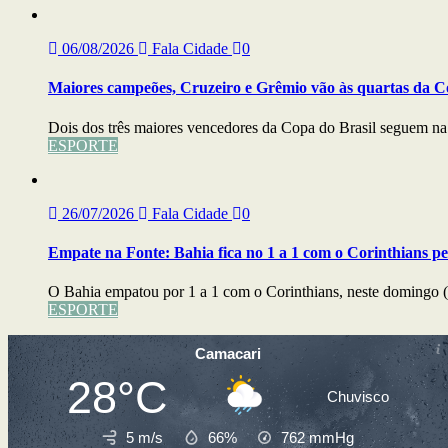
06/08/2026
Fala Cidade
0
Maiores campeões, Cruzeiro e Grêmio vão às quartas da C
Dois dos três maiores vencedores da Copa do Brasil seguem na b
ESPORTE
26/07/2026
Fala Cidade
0
Empate na Fonte: Bahia fica no 1 a 1 com o Corinthians pe
O Bahia empatou por 1 a 1 com o Corinthians, neste domingo (
ESPORTE
Camacari
28°C
Chuvisco
5 m/s
66%
762
mmHg