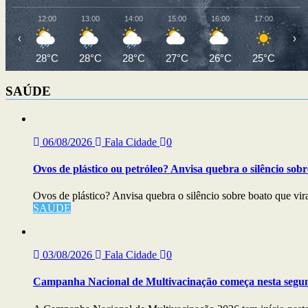
12:00
13:00
14:00
15:00
16:00
17:00
18
‹
›
28°C
28°C
28°C
27°C
26°C
25°C
24
SAÚDE
06/08/2026
Fala Cidade
0
Ovos de plástico ou petróleo? Anvisa quebra o silêncio sobr
Ovos de plástico? Anvisa quebra o silêncio sobre boato que vira
SAÚDE
03/08/2026
Fala Cidade
0
Campanha Nacional de Multivacinação começa nesta segu