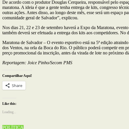
De acordo com o produtor Douglas Cerqueira, responsável pelo espaço
maratona. A ideia é que a gente tenha entrega de kits, congresso técnic
outras ações. Antes disso, ao longo deste mês, esse será um espaço par
comunidade geral de Salvador”, explicou.
Nos dias 21, 22 e 23 de setembro haverá a Expo da Maratona, evento
também deverá ser efetuada a entrega dos kits aos competidores. No d
Maratona de Salvador – O evento esportivo está na 5ª edição atraindo 
dos Ventos, na orla da Boca do Rio. O público poderá competir em pro
preço promocional da inscrição, antes da virada de lote no próximo 
Reportagem: Joice Pinho/Secom PMS
Compartilhar Aqui!
Share
Like this:
Loading...
POLÍTICA