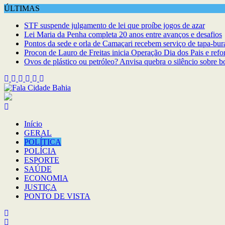
Skip
ÚLTIMAS
to
STF suspende julgamento de lei que proíbe jogos de azar
content
Lei Maria da Penha completa 20 anos entre avanços e desafios
Pontos da sede e orla de Camaçari recebem serviço de tapa-bur
Procon de Lauro de Freitas inicia Operação Dia dos Pais e refo
Ovos de plástico ou petróleo? Anvisa quebra o silêncio sobre bo
Início
GERAL
POLÍTICA
POLÍCIA
ESPORTE
SAÚDE
ECONOMIA
JUSTIÇA
PONTO DE VISTA