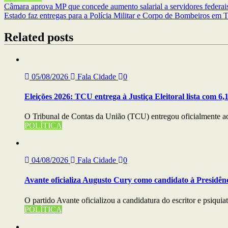
Navegação
Câmara aprova MP que concede aumento salarial a servidores federai
Estado faz entregas para a Polícia Militar e Corpo de Bombeiros em T
de
artigos
Related posts
05/08/2026
Fala Cidade
0
Eleições 2026: TCU entrega à Justiça Eleitoral lista com 6,1
O Tribunal de Contas da União (TCU) entregou oficialmente ao T
POLÍTICA
04/08/2026
Fala Cidade
0
Avante oficializa Augusto Cury como candidato à Presidên
O partido Avante oficializou a candidatura do escritor e psiqui
POLÍTICA