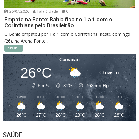
26/07/2026
Fala Cidade
0
Empate na Fonte: Bahia fica no 1 a 1 com o
Corinthians pelo Brasileirão
O Bahia empatou por 1 a 1 com o Corinthians, neste domingo
(26), na Arena Fonte...
ESPORTE
Camacari
26°C
Chuvisco
6 m/s
81%
763
mmHg
08:00
09:00
10:00
11:00
12:00
13:00
14
‹
›
26°C
27°C
28°C
28°C
28°C
28°C
28
SAÚDE