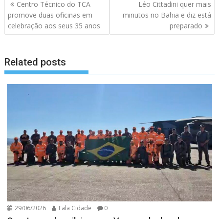
Navegação
Centro Técnico do TCA
Léo Cittadini quer mais
de
promove duas oficinas em
minutos no Bahia e diz está
artigos
celebração aos seus 35 anos
preparado
Related posts
29/06/2026
Fala Cidade
0