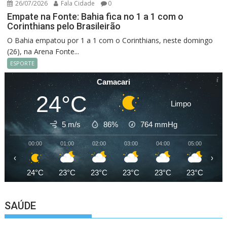
26/07/2026
Fala Cidade
0
Empate na Fonte: Bahia fica no 1 a 1 com o
Corinthians pelo Brasileirão
O Bahia empatou por 1 a 1 com o Corinthians, neste domingo
(26), na Arena Fonte...
ESPORTE
Camacari
24°C
Limpo
5 m/s
86%
764
mmHg
00:00
01:00
02:00
03:00
04:00
05:00
06
‹
›
24°C
23°C
23°C
23°C
23°C
23°C
23
SAÚDE