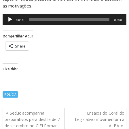
as motivações.
Reprodutor
00:00
00:00
de
áudio
Compartilhar Aqui!
Share
Like this:
POLÍCIA
Navegação
Seduc acompanha
Ensaios do Coral do
de
preparativos para desfile de 7
Legislativo movimentam a
artigos
de setembro no CIEI Pomar
ALBA