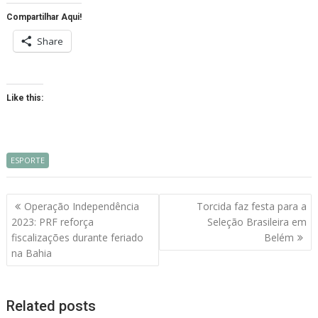
Compartilhar Aqui!
Share
Like this:
ESPORTE
Navegação
Operação Independência
Torcida faz festa para a
de
2023: PRF reforça
Seleção Brasileira em
artigos
fiscalizações durante feriado
Belém
na Bahia
Related posts