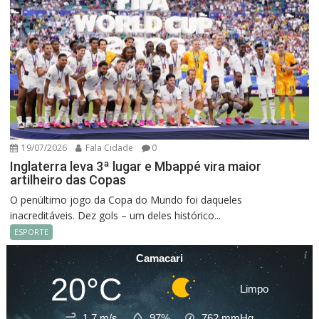
19/07/2026
Fala Cidade
0
Inglaterra leva 3ª lugar e Mbappé vira maior
artilheiro das Copas
O penúltimo jogo da Copa do Mundo foi daqueles
inacreditáveis. Dez gols – um deles histórico...
ESPORTE
Camacari
20°C
Limpo
1.7 m/s
97%
762
mmHg