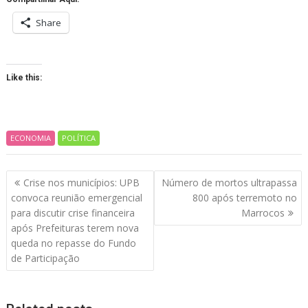
Share
Like this:
ECONOMIA
POLÍTICA
Navegação
Crise nos municípios: UPB
Número de mortos ultrapassa
de
convoca reunião emergencial
800 após terremoto no
artigos
para discutir crise financeira
Marrocos
após Prefeituras terem nova
queda no repasse do Fundo
de Participação