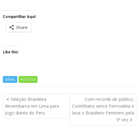
Compartilhar Aqui!
Share
Like this:
GERAL
POLÍTICA
Navegação
Seleção Brasileira
Com recorde de público,
de
desembarca em Lima para
Corinthians vence Ferroviária e
artigos
jogo diante do Peru
leva o Brasileiro Feminino pela
5ª vez