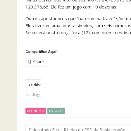
123.376,65. Ele fez um jogo com 10 dezenas.
Outros apostadores que “bateram na trave” são mora
Eles fizeram uma aposta simples, com seis números
Sena será nesta terça-feira (12), com prêmio estim
Compartilhar Aqui!
Share
Like this:
Loading...
ECONOMIA
ESPORTE
Navegação
deputado Eures Ribeiro do PSD da Bahia,propõe