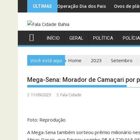
Skip
reitas inicia Operação Dia dos Pais e reforça fiscalização no co
Ovos de plástico ou petró
ÚLTIMAS
to
content
INÍCIO
GERAL
POLÍTICA
POLÍCIA
Você está aqui
Home
2023
Setembro
Mega-Sena: Morador de Camaçari por po
11/09/2023
Fala Cidade
Foto: Reprodução
A Mega-Sena também sorteou prêmio milionário nest
Minas Gerais, que faturou sozinho R$ 84.729.015,0