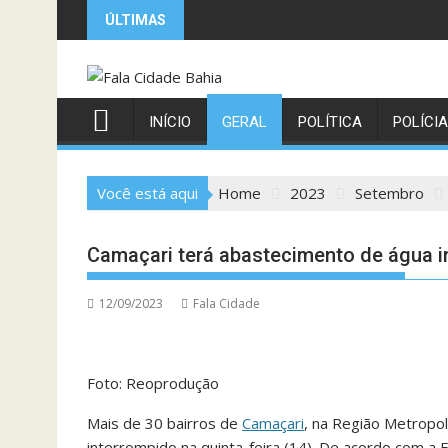
Skip
ÚLTIMAS
to
content
INÍCIO
GERAL
POLÍTICA
POLÍCIA
Você está aqui
Home
2023
Setembro
Camaçari terá abastecimento de água in
12/09/2023
Fala Cidade
Foto: Reoprodução
Mais de 30 bairros de
Camaçari
, na Região Metropol
interrompido na quinta-feira (14). De acordo com a 