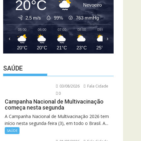
20°C
Nevoeiro
2.5 m/s
99%
763
mmHg
05:00
06:00
07:00
08:00
09:00
10:00
11
‹
›
20°C
20°C
21°C
23°C
25°C
27°C
2
SAÚDE
03/08/2026
Fala Cidade
0
Campanha Nacional de Multivacinação
começa nesta segunda
A Campanha Nacional de Multivacinação 2026 tem
início nesta segunda-feira (3), em todo o Brasil. A...
SAÚDE