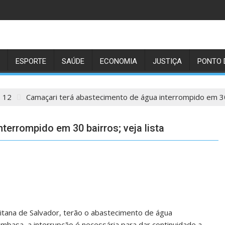
ESPORTE
SAÚDE
ECONOMIA
JUSTIÇA
PONTO 
12
Camaçari terá abastecimento de água interrompido em 30 
terrompido em 30 bairros; veja lista
itana de Salvador, terão o abastecimento de água
Embasa, a interrupção é necessária para dar continuidade a