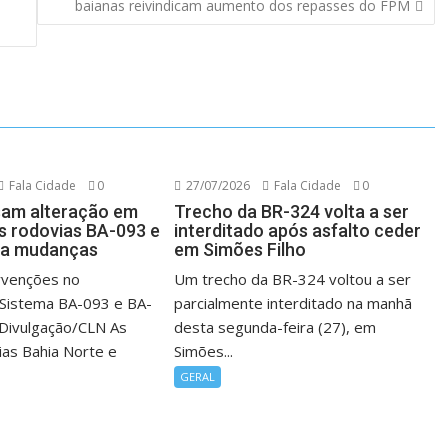
baianas reivindicam aumento dos repasses do FPM
Fala Cidade
0
27/07/2026
Fala Cidade
0
sam alteração em
Trecho da BR-324 volta a ser
as rodovias BA-093 e
interditado após asfalto ceder
ja mudanças
em Simões Filho
rvenções no
Um trecho da BR-324 voltou a ser
 Sistema BA-093 e BA-
parcialmente interditado na manhã
 Divulgação/CLN As
desta segunda-feira (27), em
ias Bahia Norte e
Simões...
GERAL