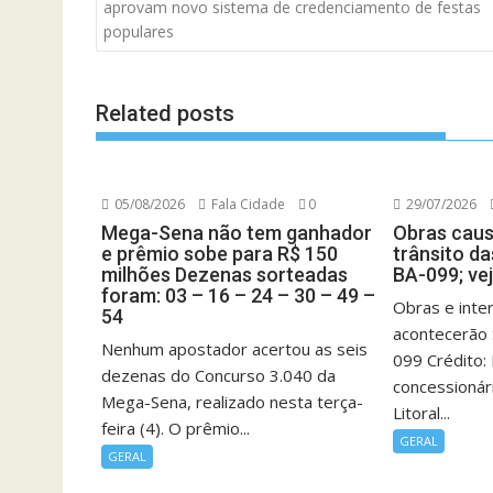
de
aprovam novo sistema de credenciamento de festas
artigos
populares
Related posts
05/08/2026
Fala Cidade
0
29/07/2026
Mega-Sena não tem ganhador
Obras cau
e prêmio sobe para R$ 150
trânsito d
milhões Dezenas sorteadas
BA-099; ve
foram: 03 – 16 – 24 – 30 – 49 –
Obras e inte
54
acontecerão
Nenhum apostador acertou as seis
099 Crédito:
dezenas do Concurso 3.040 da
concessionár
Mega-Sena, realizado nesta terça-
Litoral...
feira (4). O prêmio...
GERAL
GERAL