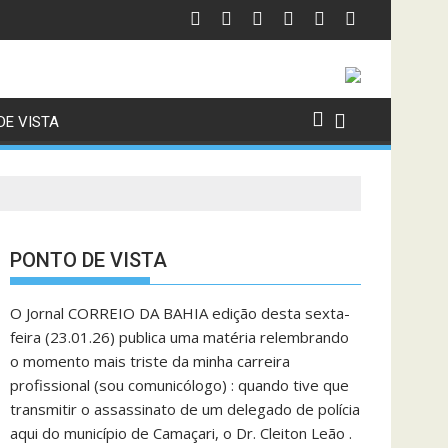
ista
turas nos tribunais
Cidade de Santos, no litoral de São Paulo, registra vent
DE VISTA
PONTO DE VISTA
O Jornal CORREIO DA BAHIA edição desta sexta-
feira (23.01.26) publica uma matéria relembrando
o momento mais triste da minha carreira
profissional (sou comunicólogo) : quando tive que
transmitir o assassinato de um delegado de polícia
aqui do município de Camaçari, o Dr. Cleiton Leão .