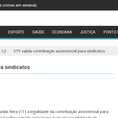
x apontados pelo TCU; repasse feito por vice de Flávio está na l
Partidos têm até o dia 15 para registrarem candida
ESPORTE
SAÚDE
ECONOMIA
JUSTIÇA
PONTO 
12
STF valida contribuição assistencial para sindicatos
ra sindicatos
da-feira (11) a legalidade da contribuição assistencial para
specífico julgado pela Corte trata da possibilidade de