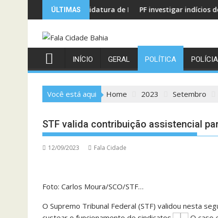
Skip
çari
didatura de Binho Galinha a reeleição
PF investigar indícios de crimes em emendas Pi
ÚLTIMAS
to
content
INÍCIO
GERAL
POLÍTICA
POLÍCIA
Você está aqui
Home
2023
Setembro
STF valida contribuição assistencial pa
12/09/2023
Fala Cidade
Foto: Carlos Moura/SCO/STF…
O Supremo Tribunal Federal (STF) validou nesta segun
custear o funcionamento de sindicatos.
O caso e