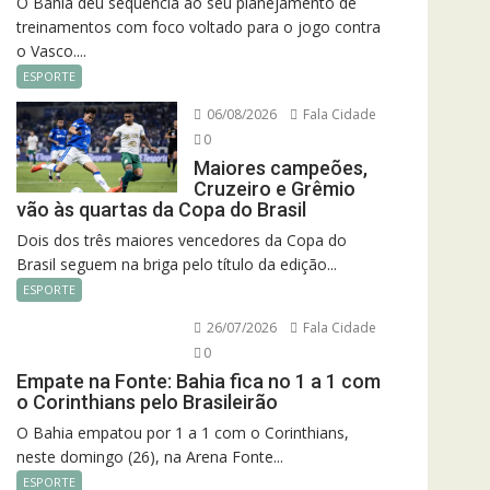
O Bahia deu sequência ao seu planejamento de
treinamentos com foco voltado para o jogo contra
o Vasco....
ESPORTE
06/08/2026
Fala Cidade
0
Maiores campeões,
Cruzeiro e Grêmio
vão às quartas da Copa do Brasil
Dois dos três maiores vencedores da Copa do
Brasil seguem na briga pelo título da edição...
ESPORTE
26/07/2026
Fala Cidade
0
Empate na Fonte: Bahia fica no 1 a 1 com
o Corinthians pelo Brasileirão
O Bahia empatou por 1 a 1 com o Corinthians,
neste domingo (26), na Arena Fonte...
ESPORTE