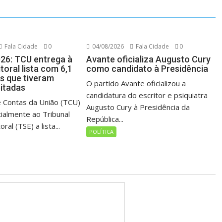
Fala Cidade
0
04/08/2026
Fala Cidade
0
026: TCU entrega à
Avante oficializa Augusto Cury
itoral lista com 6,1
como candidato à Presidência
es que tiveram
O partido Avante oficializou a
eitadas
candidatura do escritor e psiquiatra
e Contas da União (TCU)
Augusto Cury à Presidência da
cialmente ao Tribunal
República...
oral (TSE) a lista...
POLÍTICA