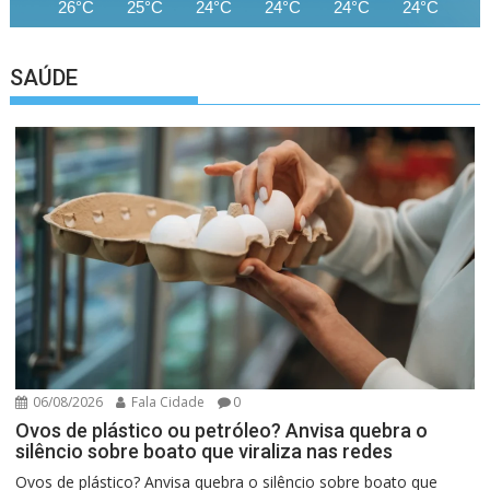
26°C
25°C
24°C
24°C
24°C
24°C
24
SAÚDE
06/08/2026
Fala Cidade
0
Ovos de plástico ou petróleo? Anvisa quebra o
silêncio sobre boato que viraliza nas redes
Ovos de plástico? Anvisa quebra o silêncio sobre boato que