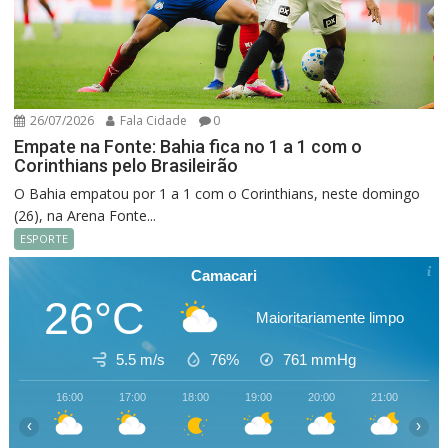
26/07/2026
Fala Cidade
0
Empate na Fonte: Bahia fica no 1 a 1 com o
Corinthians pelo Brasileirão
O Bahia empatou por 1 a 1 com o Corinthians, neste domingo
(26), na Arena Fonte...
ESPORTE
Camacari
26°C
Maioritariamente limpo
5.5 m/s
76%
761
mmHg
16:00
17:00
18:00
19:00
20:00
21:00
22
‹
›