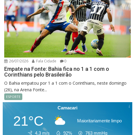
26/07/2026
Fala Cidade
0
Empate na Fonte: Bahia fica no 1 a 1 com o
Corinthians pelo Brasileirão
O Bahia empatou por 1 a 1 com o Corinthians, neste domingo
(26), na Arena Fonte...
ESPORTE
Camacari
21°C
Maioritariamente limpo
4.3 m/s
92%
763
mmHg