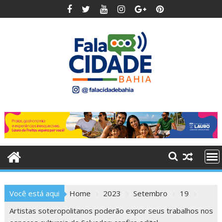
Skip
to
content
Você está aqui
Home
2023
Setembro
19
Artistas soteropolitanos poderão expor seus trabalhos nos