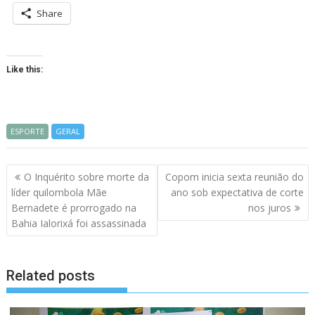
Share
Like this:
ESPORTE
GERAL
Navegação
O Inquérito sobre morte da
Copom inicia sexta reunião do
de
líder quilombola Mãe
ano sob expectativa de corte
artigos
Bernadete é prorrogado na
nos juros
Bahia Ialorixá foi assassinada
Related posts