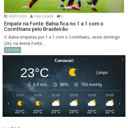
26/07/2026
Fala Cidade
0
Empate na Fonte: Bahia fica no 1 a 1 com o
Corinthians pelo Brasileirão
O Bahia empatou por 1 a 1 com o Corinthians, neste domingo
(26), na Arena Fonte...
ESPORTE
Camacari
23°C
Limpo
6.4 m/s
86%
763
mmHg
23:00
00:00
01:00
02:00
03:00
04:00
05
‹
›
23°C
23°C
23°C
23°C
22°C
22°C
22