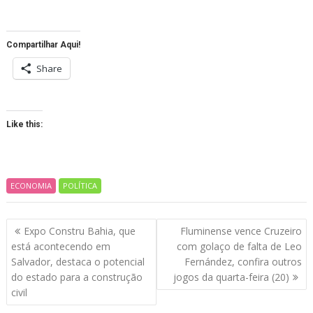
Compartilhar Aqui!
Share
Like this:
ECONOMIA
POLÍTICA
Navegação
Expo Constru Bahia, que
Fluminense vence Cruzeiro
de
está acontecendo em
com golaço de falta de Leo
artigos
Salvador, destaca o potencial
Fernández, confira outros
do estado para a construção
jogos da quarta-feira (20)
civil