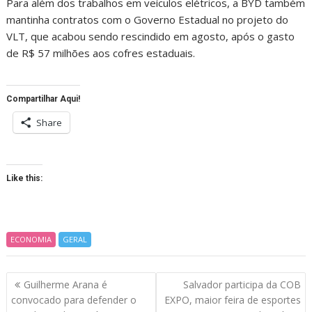
Para além dos trabalhos em veículos elétricos, a BYD também
mantinha contratos com o Governo Estadual no projeto do
VLT, que acabou sendo rescindido em agosto, após o gasto
de R$ 57 milhões aos cofres estaduais.
Compartilhar Aqui!
Share
Like this:
ECONOMIA
GERAL
Navegação
Guilherme Arana é
Salvador participa da COB
de
convocado para defender o
EXPO, maior feira de esportes