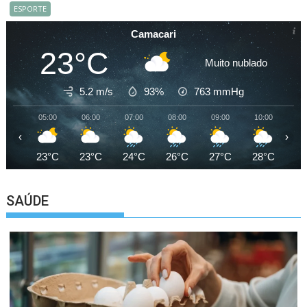
ESPORTE
Camacari
23°C
Muito nublado
5.2 m/s
93%
763
mmHg
05:00
06:00
07:00
08:00
09:00
10:00
11
‹
›
23°C
23°C
24°C
26°C
27°C
28°C
28
SAÚDE