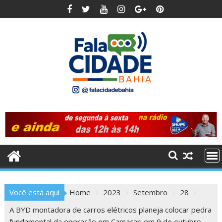
Skip
to
content
Você está aqui
Home
2023
Setembro
28
A BYD montadora de carros elétricos planeja colocar pedra
fundamental da operação em Camaçari em 9 de outubro