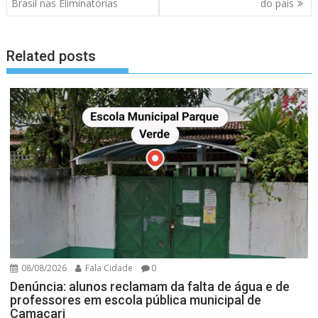
artigos
Brasil nas Eliminatórias
do país
Related posts
08/08/2026
Fala Cidade
0
Denúncia: alunos reclamam da falta de água e de
professores em escola pública municipal de
Camaçari