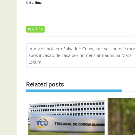
Like this:
POLÍTICA
Navegação
A violência em Salvador: Criança de seis anos é mo
de
após invasão de casa por homens armados na Mata
artigos
Escura
Related posts