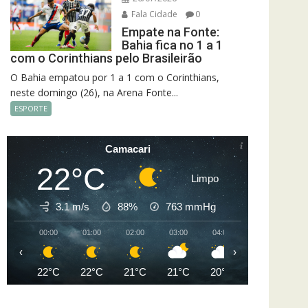
Fala Cidade
0
Empate na Fonte:
Bahia fica no 1 a 1
com o Corinthians pelo Brasileirão
O Bahia empatou por 1 a 1 com o Corinthians,
neste domingo (26), na Arena Fonte...
ESPORTE
Camacari
22°C
Limpo
3.1 m/s
88%
763
mmHg
00:00
01:00
02:00
03:00
04:00
05:00
06
‹
›
22°C
22°C
21°C
21°C
20°C
20°C
2