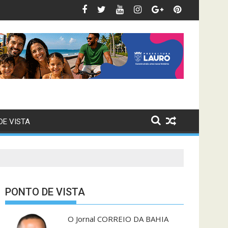
lização no comércio
tico ou petróleo? Anvisa quebra o silêncio sobre boato que vira
Eleições 2026: T
DE VISTA
PONTO DE VISTA
O Jornal CORREIO DA BAHIA