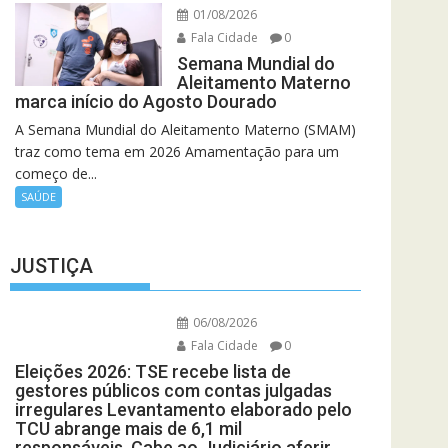
01/08/2026
Fala Cidade
0
Semana Mundial do
Aleitamento Materno
marca início do Agosto Dourado
A Semana Mundial do Aleitamento Materno (SMAM)
traz como tema em 2026 Amamentação para um
começo de...
SAÚDE
JUSTIÇA
06/08/2026
Fala Cidade
0
Eleições 2026: TSE recebe lista de
gestores públicos com contas julgadas
irregulares Levantamento elaborado pelo
TCU abrange mais de 6,1 mil
responsáveis. Cabe ao Judiciário aferir