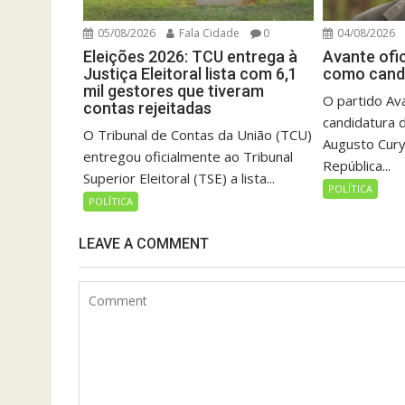
05/08/2026
Fala Cidade
0
04/08/2026
Eleições 2026: TCU entrega à
Avante ofi
Justiça Eleitoral lista com 6,1
como candi
mil gestores que tiveram
O partido Ava
contas rejeitadas
candidatura d
O Tribunal de Contas da União (TCU)
Augusto Cury
entregou oficialmente ao Tribunal
República...
Superior Eleitoral (TSE) a lista...
POLÍTICA
POLÍTICA
LEAVE A COMMENT