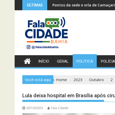
Skip
ntos da sede e orla de Camaçari recebem serviço de tapa-bura
Procon 
ÚLTIMAS
to
content
INÍCIO
GERAL
POLÍTICA
POLÍCIA
Você está aqui
Home
2023
Outubro
2
Lula deixa hospital em Brasília após cir
02/10/2023
Fala Cidade