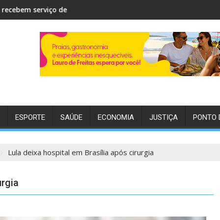
co
de Lauro de Freitas inicia Operação Dia dos Pais e reforça fisca
Ovos de plás
ESPORTE
SAÚDE
ECONOMIA
JUSTIÇA
PONTO 
Lula deixa hospital em Brasília após cirurgia
urgia