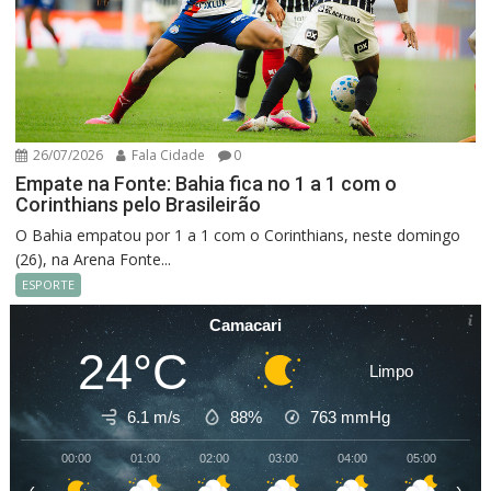
26/07/2026
Fala Cidade
0
Empate na Fonte: Bahia fica no 1 a 1 com o
Corinthians pelo Brasileirão
O Bahia empatou por 1 a 1 com o Corinthians, neste domingo
(26), na Arena Fonte...
ESPORTE
Camacari
24°C
Limpo
6.1 m/s
88%
763
mmHg
00:00
01:00
02:00
03:00
04:00
05:00
06
‹
›