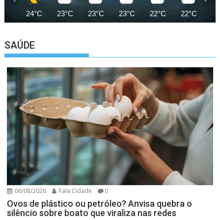
24°C
23°C
23°C
23°C
22°C
22°C
22
SAÚDE
06/08/2026
Fala Cidade
0
Ovos de plástico ou petróleo? Anvisa quebra o
silêncio sobre boato que viraliza nas redes