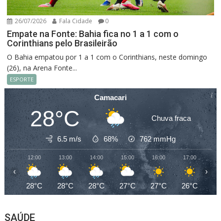
26/07/2026
Fala Cidade
0
Empate na Fonte: Bahia fica no 1 a 1 com o
Corinthians pelo Brasileirão
O Bahia empatou por 1 a 1 com o Corinthians, neste domingo
(26), na Arena Fonte...
ESPORTE
Camacari
28°C
Chuva fraca
6.5 m/s
68%
762
mmHg
12:00
13:00
14:00
15:00
16:00
17:00
18
‹
›
28°C
28°C
28°C
27°C
27°C
26°C
25
SAÚDE