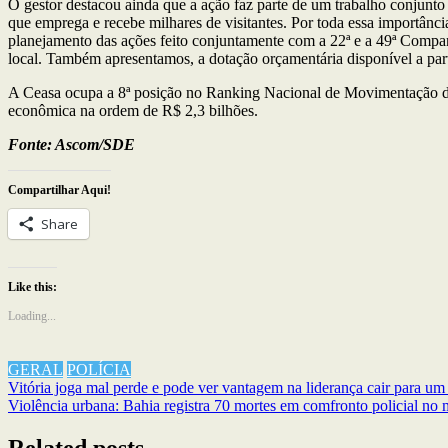
O gestor destacou ainda que a ação faz parte de um trabalho conjunt
que emprega e recebe milhares de visitantes. Por toda essa importân
planejamento das ações feito conjuntamente com a 22ª e a 49ª Compa
local. Também apresentamos, a dotação orçamentária disponível a part
A Ceasa ocupa a 8ª posição no Ranking Nacional de Movimentação d
econômica na ordem de R$ 2,3 bilhões.
Fonte: Ascom/SDE
Compartilhar Aqui!
Share
Like this:
Loading...
GERAL
POLÍCIA
Navegação
Vitória joga mal perde e pode ver vantagem na liderança cair para um
Violência urbana: Bahia registra 70 mortes em comfronto policial no
de
artigos
Related posts