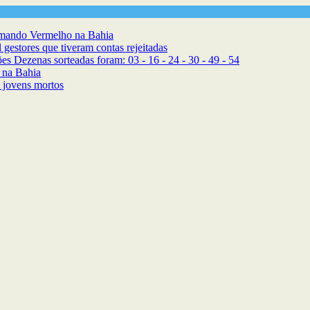
omando Vermelho na Bahia
 gestores que tiveram contas rejeitadas
 Dezenas sorteadas foram: 03 - 16 - 24 - 30 - 49 - 54
s na Bahia
 jovens mortos