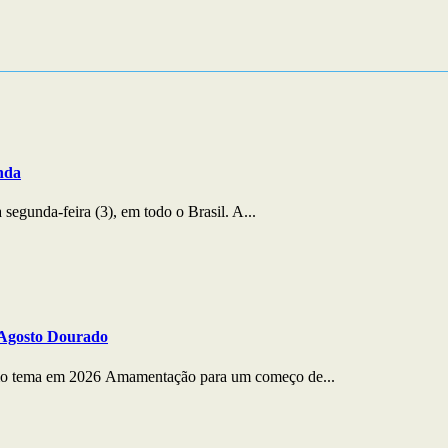
°C
24°C
25°C
26°C
27°C
27°C
26°C
26°
nda
egunda-feira (3), em todo o Brasil. A...
 Agosto Dourado
o tema em 2026 Amamentação para um começo de...