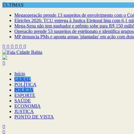
Skip
ÚLTIMAS
to
Megaoperação prende 13 suspeitos de envolvimento com o C
content
Eleições 2026: TCU entrega à Justiça Eleitoral lista com 6,1 mil
Mega-Sena não tem ganhador e prêmio sobe para R$ 150 milhões
Operação prende 53 suspeitos de estelionato e identifica grupo
MP denuncia PMs e aponta armas 'plantadas' em ação com dois
Início
GERAL
POLÍTICA
POLÍCIA
ESPORTE
SAÚDE
ECONOMIA
JUSTIÇA
PONTO DE VISTA