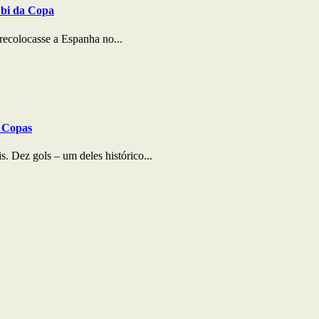
 bi da Copa
recolocasse a Espanha no...
s Copas
. Dez gols – um deles histórico...
:00
07:00
08:00
09:00
10:00
11:00
12:00
13:0