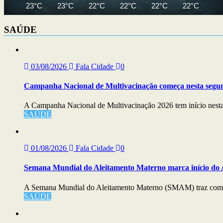
23°C
23°C
22°C
22°C
22°C
22°C
22
SAÚDE
03/08/2026
Fala Cidade
0
Campanha Nacional de Multivacinação começa nesta segu
A Campanha Nacional de Multivacinação 2026 tem início nesta s
SAÚDE
01/08/2026
Fala Cidade
0
Semana Mundial do Aleitamento Materno marca início do
A Semana Mundial do Aleitamento Materno (SMAM) traz com
SAÚDE