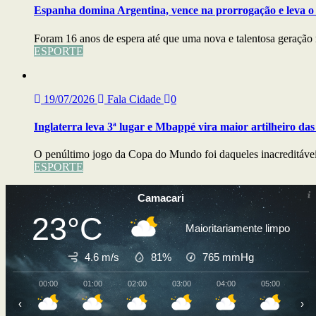
Espanha domina Argentina, vence na prorrogação e leva o
Foram 16 anos de espera até que uma nova e talentosa geração 
ESPORTE
19/07/2026
Fala Cidade
0
Inglaterra leva 3ª lugar e Mbappé vira maior artilheiro da
O penúltimo jogo da Copa do Mundo foi daqueles inacreditáveis
ESPORTE
Camacari
23°C
Maioritariamente limpo
4.6 m/s
81%
765
mmHg
00:00
01:00
02:00
03:00
04:00
05:00
06
‹
›