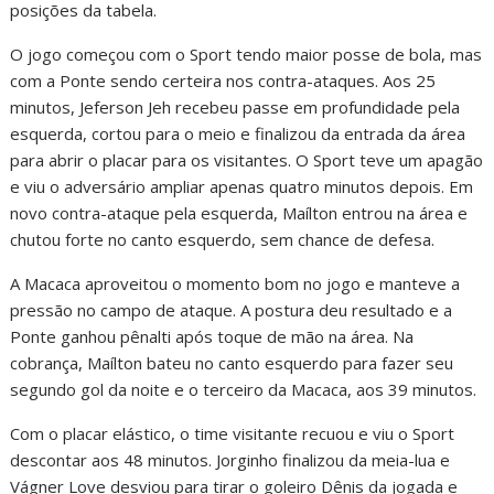
posições da tabela.
O jogo começou com o Sport tendo maior posse de bola, mas
com a Ponte sendo certeira nos contra-ataques. Aos 25
minutos, Jeferson Jeh recebeu passe em profundidade pela
esquerda, cortou para o meio e finalizou da entrada da área
para abrir o placar para os visitantes. O Sport teve um apagão
e viu o adversário ampliar apenas quatro minutos depois. Em
novo contra-ataque pela esquerda, Maílton entrou na área e
chutou forte no canto esquerdo, sem chance de defesa.
A Macaca aproveitou o momento bom no jogo e manteve a
pressão no campo de ataque. A postura deu resultado e a
Ponte ganhou pênalti após toque de mão na área. Na
cobrança, Maílton bateu no canto esquerdo para fazer seu
segundo gol da noite e o terceiro da Macaca, aos 39 minutos.
Com o placar elástico, o time visitante recuou e viu o Sport
descontar aos 48 minutos. Jorginho finalizou da meia-lua e
Vágner Love desviou para tirar o goleiro Dênis da jogada e