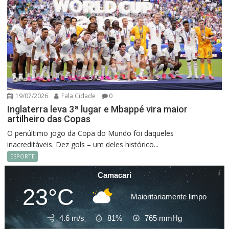
19/07/2026
Fala Cidade
0
Inglaterra leva 3ª lugar e Mbappé vira maior
artilheiro das Copas
O penúltimo jogo da Copa do Mundo foi daqueles
inacreditáveis. Dez gols – um deles histórico...
ESPORTE
Camacari
23°C
Maioritariamente limpo
4.6 m/s
81%
765
mmHg