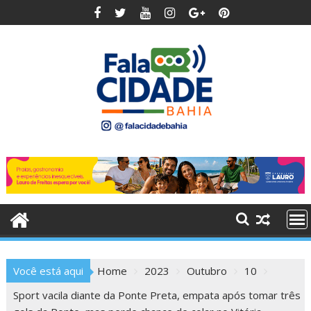
Skip
to
content
Você está aqui
Home
2023
Outubro
10
Sport vacila diante da Ponte Preta, empata após tomar três