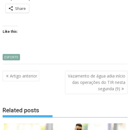
Share
Like this:
ESPORTE
Navegação
Artigo anterior
Vazamento de água adia início
de
das operações do TIR nesta
artigos
segunda (9)
Related posts