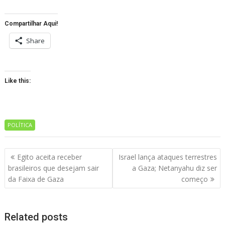
Compartilhar Aqui!
Share
Like this:
POLÍTICA
Navegação
Egito aceita receber
Israel lança ataques terrestres
de
brasileiros que desejam sair
a Gaza; Netanyahu diz ser
artigos
da Faixa de Gaza
começo
Related posts