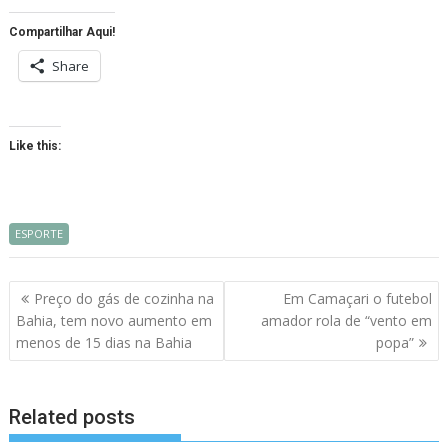
Compartilhar Aqui!
Share
Like this:
ESPORTE
Navegação
Preço do gás de cozinha na
Em Camaçari o futebol
de
Bahia, tem novo aumento em
amador rola de “vento em
artigos
menos de 15 dias na Bahia
popa”
Related posts