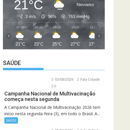
21°C
Nevoeiro
3 m/s
96%
763
mmHg
07:00
08:00
09:00
10:00
11:00
12:00
13
‹
›
21°C
23°C
25°C
27°C
27°C
26°C
2
SAÚDE
03/08/2026
Fala Cidade
0
Campanha Nacional de Multivacinação
começa nesta segunda
A Campanha Nacional de Multivacinação 2026 tem
início nesta segunda-feira (3), em todo o Brasil. A...
SAÚDE