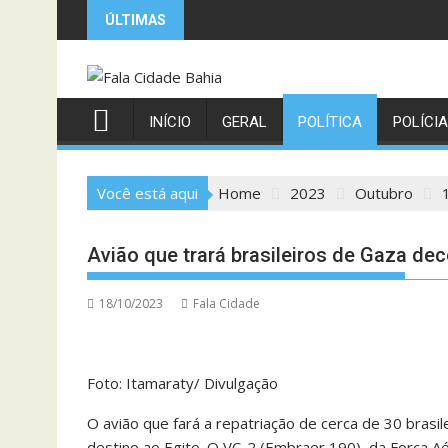
Skip
ÚLTIMAS
to
content
INÍCIO
GERAL
POLÍTICA
POLÍCIA
Você está aqui
Home
2023
Outubro
Avião que trará brasileiros de Gaza dec
18/10/2023
Fala Cidade
Foto: Itamaraty/ Divulgação
O avião que fará a repatriação de cerca de 30 brasi
destino ao Egito. O VC-2 (Embraer 190), da Força Aé