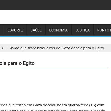
ESPORTE
SAÚDE
ECONOMIA
JUSTIÇA
PONTO 
18
Avião que trará brasileiros de Gaza decola para o Egito
ola para o Egito
leiros que estão em Gaza decolou nesta quarta-feira (18) com
rea Brasileira (FAB), estava parada em Roma, na Itália, desde