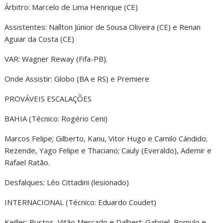
Árbitro: Marcelo de Lima Henrique (CE)
Assistentes: Naílton Júnior de Sousa Oliveira (CE) e Renan
Aguiar da Costa (CE)
VAR: Wagner Reway (Fifa-PB).
Onde Assistir: Globo (BA e RS) e Premiere
PROVÁVEIS ESCALAÇÕES
BAHIA (Técnico: Rogério Ceni)
Marcos Felipe; Gilberto, Kanu, Vitor Hugo e Camilo Cándido;
Rezende, Yago Felipe e Thaciano; Cauly (Everaldo), Ademir e
Rafael Ratão.
Desfalques: Léo Cittadini (lesionado)
INTERNACIONAL (Técnico: Eduardo Coudet)
Keiller; Bustos, Vitão Mercado e Dalbert; Gabriel, Romulo e