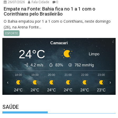
26/07/2026
Fala Cidade
0
Empate na Fonte: Bahia fica no 1 a 1 com o
Corinthians pelo Brasileirão
O Bahia empatou por 1 a 1 com o Corinthians, neste domingo
(26), na Arena Fonte...
ESPORTE
Camacari
24°C
Limpo
4.2 m/s
83%
762
mmHg
18:00
19:00
20:00
21:00
22:00
23:00
00
‹
›
24°C
24°C
24°C
24°C
24°C
23°C
23
SAÚDE