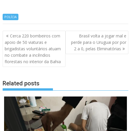
POLÍCIA
Navegação
Cerca 220 bombeiros com
Brasil volta a jogar mal e
de
apoio de 50 viaturas e
perde para o Uruguai por por
artigos
brigadistas voluntários atuam
2 a 0, pelas Eliminatórias
no combate a incêndios
florestais no interior da Bahia
Related posts