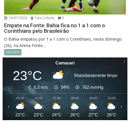
26/07/2026
Fala Cidade
0
Empate na Fonte: Bahia fica no 1 a 1 com o
Corinthians pelo Brasileirão
O Bahia empatou por 1 a 1 com o Corinthians, neste domingo
(26), na Arena Fonte...
ESPORTE
Camacari
23°C
Maioritariamente limpo
6.3 m/s
94%
762
mmHg
05:00
06:00
07:00
08:00
09:00
10:00
11
‹
›
23°C
23°C
24°C
26°C
27°C
28°C
28