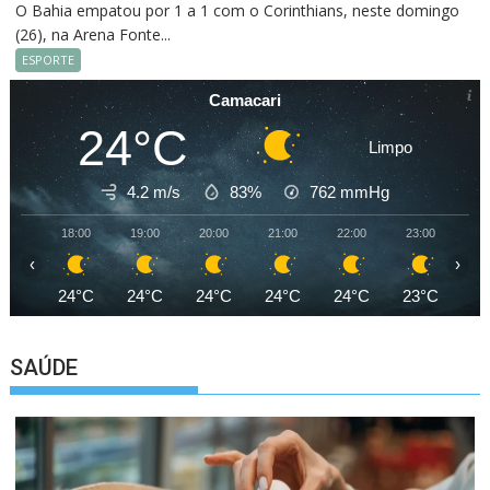
O Bahia empatou por 1 a 1 com o Corinthians, neste domingo
(26), na Arena Fonte...
ESPORTE
Camacari
24°C
Limpo
4.2 m/s
83%
762
mmHg
18:00
19:00
20:00
21:00
22:00
23:00
00
‹
›
24°C
24°C
24°C
24°C
24°C
23°C
23
SAÚDE