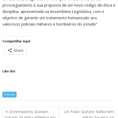
prosseguimento à sua proposta de um novo código de ética e
disciplina, apresentada na Assembleia Legislativa, com o
objetivo de garantir um tratamento humanizado aos
valorosos policiais militares e bombeiros do estado”.
Compartilhar Aqui!
Share
Like this:
POLÍCIA
Navegação
Governadores assinam
Lei Paulo Gustavo Bahia tem
de
Tratado da Mata Atlântica em
editais focados na