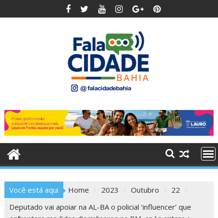
Skip
to
content
Você está aqui
Home
2023
Outubro
22
Deputado vai apoiar na AL-BA o policial ‘influencer’ que