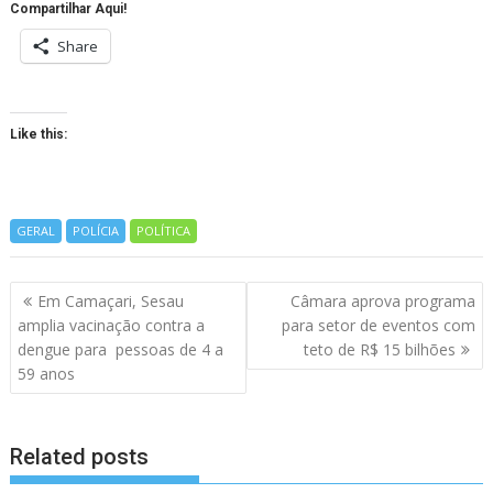
Compartilhar Aqui!
Share
Like this:
GERAL
POLÍCIA
POLÍTICA
Navegação
Em Camaçari, Sesau
Câmara aprova programa
de
amplia vacinação contra a
para setor de eventos com
artigos
dengue para pessoas de 4 a
teto de R$ 15 bilhões
59 anos
Related posts