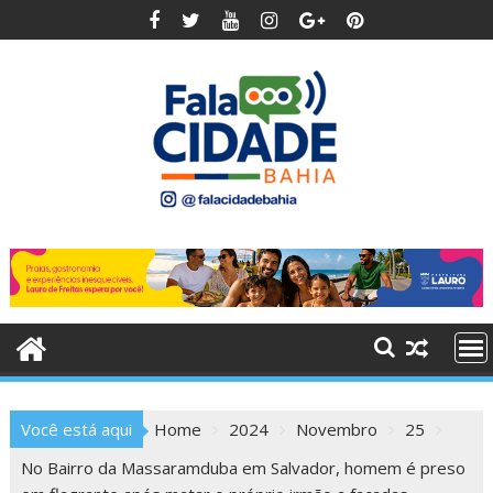
Skip
to
content
Você está aqui
Home
2024
Novembro
25
No Bairro da Massaramduba em Salvador, homem é preso