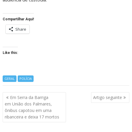
Compartilhar Aqui!
Share
Like this:
GERAL
POLÍCIA
Navegação
Em Serra da Barriga
Artigo seguinte
de
em União dos Palmares,
artigos
ônibus capotou em uma
ribanceira e deixa 17 mortos