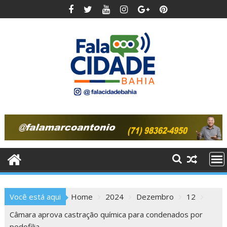
Skip
to
content
Você está aqui
Home
2024
Dezembro
12
Câmara aprova castração química para condenados por
pedofilia