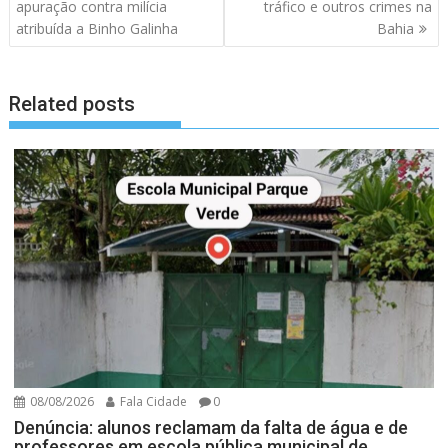
artigos
apuração contra milícia
tráfico e outros crimes na
atribuída a Binho Galinha
Bahia
Related posts
08/08/2026
Fala Cidade
0
Denúncia: alunos reclamam da falta de água e de
professores em escola pública municipal de