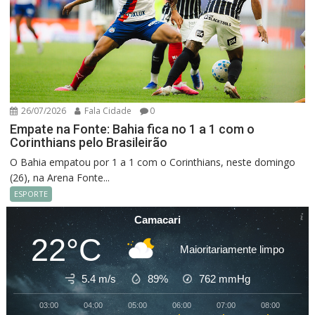
26/07/2026
Fala Cidade
0
Empate na Fonte: Bahia fica no 1 a 1 com o
Corinthians pelo Brasileirão
O Bahia empatou por 1 a 1 com o Corinthians, neste domingo
(26), na Arena Fonte...
ESPORTE
Camacari
22°C
Maioritariamente limpo
5.4 m/s
89%
762
mmHg
03:00
04:00
05:00
06:00
07:00
08:00
09