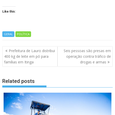
Like this:
GERAL
POLÍTICA
Navegação
Prefeitura de Lauro distribui
Seis pessoas são presas em
de
400 kg de leite em pó para
operação contra tráfico de
artigos
famílias em Itinga
drogas e armas
Related posts