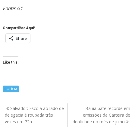
Fonte: G1
Compartilhar Aqui!
Share
Like this:
POLÍCIA
Navegação
Salvador: Escola ao lado de
Bahia bate recorde em
de
delegacia é roubada três
emissões da Carteira de
artigos
vezes em 72h
Identidade no mês de julho