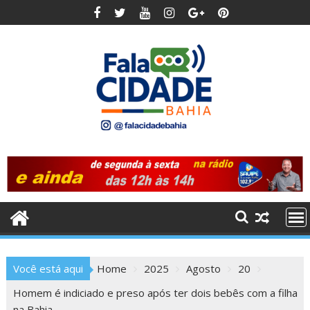
Skip
to
content
Você está aqui
Home
2025
Agosto
20
Homem é indiciado e preso após ter dois bebês com a filha
na Bahia