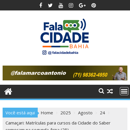
Skip
to
content
Você está aqui
Home
2025
Agosto
24
Camaçari: Matrículas para cursos da Cidade do Saber
começam na segunda-feira (25)