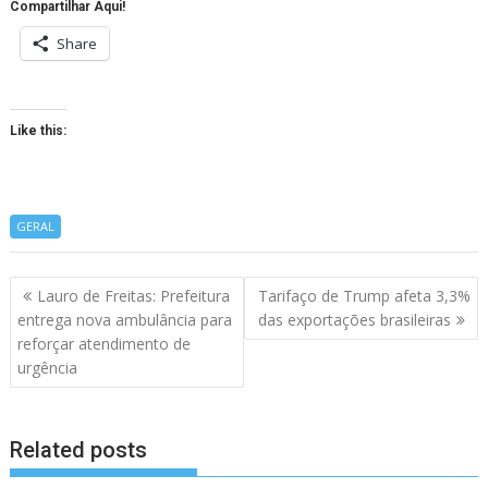
Compartilhar Aqui!
Share
Like this:
GERAL
Navegação
Lauro de Freitas: Prefeitura
Tarifaço de Trump afeta 3,3%
de
entrega nova ambulância para
das exportações brasileiras
artigos
reforçar atendimento de
urgência
Related posts