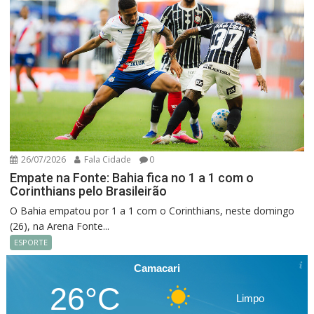
26/07/2026
Fala Cidade
0
Empate na Fonte: Bahia fica no 1 a 1 com o
Corinthians pelo Brasileirão
O Bahia empatou por 1 a 1 com o Corinthians, neste domingo
(26), na Arena Fonte...
ESPORTE
Camacari
26°C
Limpo