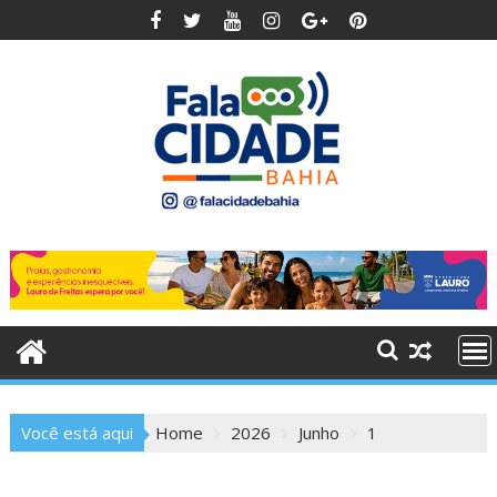
Skip
to
content
Você está aqui
Home
2026
Junho
1