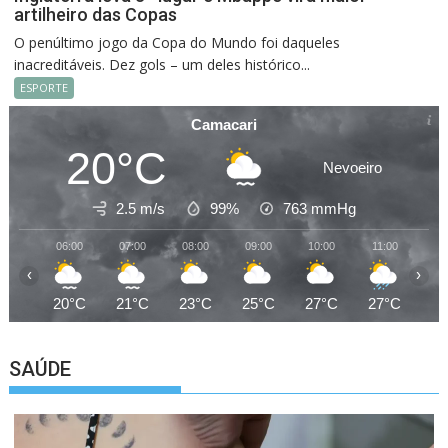
artilheiro das Copas
O penúltimo jogo da Copa do Mundo foi daqueles
inacreditáveis. Dez gols – um deles histórico...
ESPORTE
Camacari
20°C
Nevoeiro
2.5 m/s
99%
763
mmHg
06:00
07:00
08:00
09:00
10:00
11:00
12
‹
›
20°C
21°C
23°C
25°C
27°C
27°C
26
SAÚDE