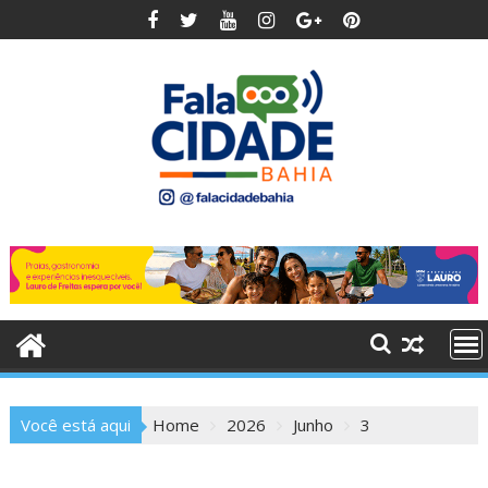
Skip
to
content
Você está aqui
Home
2026
Junho
3