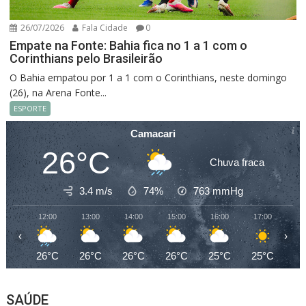
26/07/2026
Fala Cidade
0
Empate na Fonte: Bahia fica no 1 a 1 com o
Corinthians pelo Brasileirão
O Bahia empatou por 1 a 1 com o Corinthians, neste domingo
(26), na Arena Fonte...
ESPORTE
Camacari
26°C
Chuva fraca
3.4 m/s
74%
763
mmHg
12:00
13:00
14:00
15:00
16:00
17:00
18
‹
›
26°C
26°C
26°C
26°C
25°C
25°C
23
SAÚDE