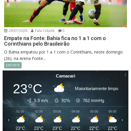
26/07/2026
Fala Cidade
0
Empate na Fonte: Bahia fica no 1 a 1 com o
Corinthians pelo Brasileirão
O Bahia empatou por 1 a 1 com o Corinthians, neste domingo
(26), na Arena Fonte...
ESPORTE
Camacari
23°C
Maioritariamente limpo
5.9 m/s
91%
762
mmHg
01:00
02:00
03:00
04:00
05:00
06:00
07
‹
›
23°C
23°C
23°C
22°C
22°C
22°C
24