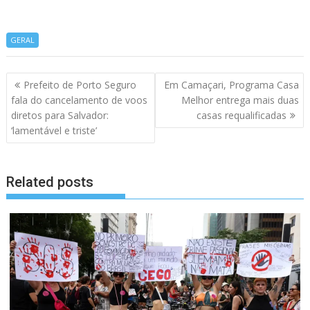
GERAL
Navegação
Prefeito de Porto Seguro
Em Camaçari, Programa Casa
de
fala do cancelamento de voos
Melhor entrega mais duas
artigos
diretos para Salvador:
casas requalificadas
‘lamentável e triste’
Related posts