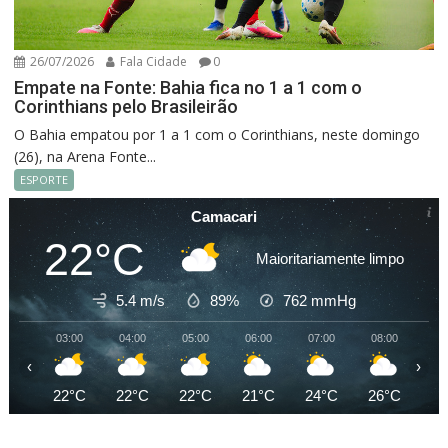
26/07/2026
Fala Cidade
0
Empate na Fonte: Bahia fica no 1 a 1 com o
Corinthians pelo Brasileirão
O Bahia empatou por 1 a 1 com o Corinthians, neste domingo
(26), na Arena Fonte...
ESPORTE
Camacari
22°C
Maioritariamente limpo
5.4 m/s
89%
762
mmHg
03:00
04:00
05:00
06:00
07:00
08:00
09
‹
›
22°C
22°C
22°C
21°C
24°C
26°C
27