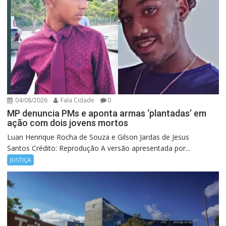
04/08/2026
Fala Cidade
0
MP denuncia PMs e aponta armas ‘plantadas’ em
ação com dois jovens mortos
Luan Henrique Rocha de Souza e Gilson Jardas de Jesus
Santos Crédito: Reprodução A versão apresentada por...
JUSTIÇA