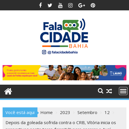
Skip
to
content
Você está aqui
Home
2023
Setembro
12
Depois da goleada sofrida contra o CRB, Vítória inicia os