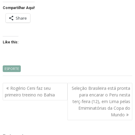
Compartilhar Aqui!
Share
Like this:
ESPORTE
Navegação
Rogério Ceni faz seu
Seleção Brasileira está pronta
de
primeiro treeino no Bahia
para encarar o Peru nesta
artigos
terç-feira (12), em Lima pelas
Emiminatórias da Copa do
Mundo