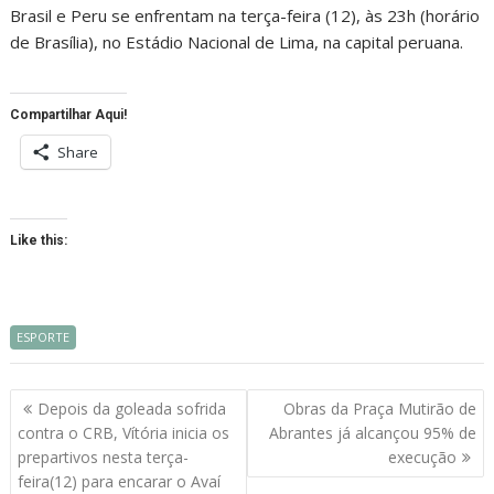
Brasil e Peru se enfrentam na terça-feira (12), às 23h (horário
de Brasília), no Estádio Nacional de Lima, na capital peruana.
Compartilhar Aqui!
Share
Like this:
ESPORTE
Navegação
Depois da goleada sofrida
Obras da Praça Mutirão de
de
contra o CRB, Vítória inicia os
Abrantes já alcançou 95% de
artigos
prepartivos nesta terça-
execução
feira(12) para encarar o Avaí