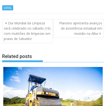
GERAL
Navegação
Dia Mundial da Limpeza
Planserv apresenta avanços
de
será celebrado no sábado (16)
da assistência estadual em
artigos
com mutirões de limpezas em
reunião na Alba
praias de Salvador
Related posts