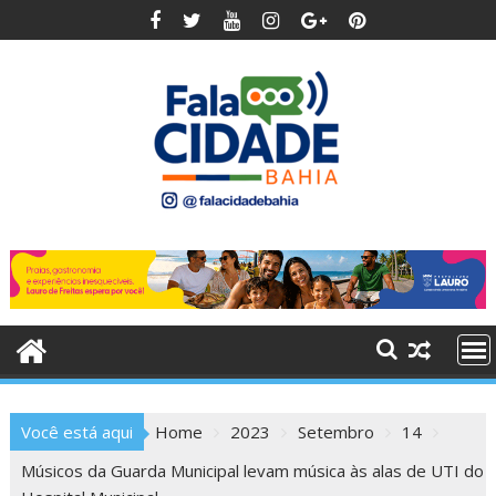
Skip
to
content
Você está aqui
Home
2023
Setembro
14
Músicos da Guarda Municipal levam música às alas de UTI do