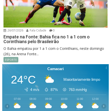
26/07/2026
Fala Cidade
0
Empate na Fonte: Bahia fica no 1 a 1 com o
Corinthians pelo Brasileirão
O Bahia empatou por 1 a 1 com o Corinthians, neste domingo
(26), na Arena Fonte...
ESPORTE
Camacari
24°C
Maioritariamente limpo
4 m/s
87%
763
mmHg
07:00
08:00
09:00
10:00
11:00
12:00
13
‹
›