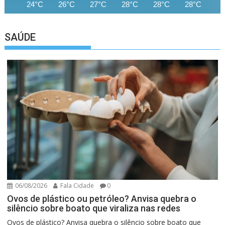
24°C
26°C
27°C
28°C
28°C
28°C
28
SAÚDE
06/08/2026
Fala Cidade
0
Ovos de plástico ou petróleo? Anvisa quebra o
silêncio sobre boato que viraliza nas redes
Ovos de plástico? Anvisa quebra o silêncio sobre boato que