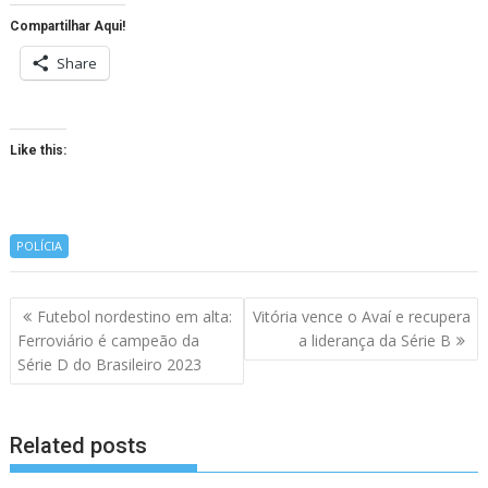
Compartilhar Aqui!
Share
Like this:
POLÍCIA
Navegação
Futebol nordestino em alta:
Vitória vence o Avaí e recupera
de
Ferroviário é campeão da
a liderança da Série B
artigos
Série D do Brasileiro 2023
Related posts