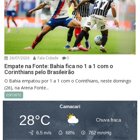
26/07/2026
Fala Cidade
0
Empate na Fonte: Bahia fica no 1 a 1 com o
Corinthians pelo Brasileirão
O Bahia empatou por 1 a 1 com o Corinthians, neste domingo
(26), na Arena Fonte...
ESPORTE
Camacari
28°C
Chuva fraca
6.5 m/s
68%
762
mmHg