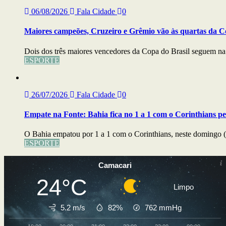
06/08/2026
Fala Cidade
0
Maiores campeões, Cruzeiro e Grêmio vão às quartas da C
Dois dos três maiores vencedores da Copa do Brasil seguem na b
ESPORTE
26/07/2026
Fala Cidade
0
Empate na Fonte: Bahia fica no 1 a 1 com o Corinthians pe
O Bahia empatou por 1 a 1 com o Corinthians, neste domingo (
ESPORTE
Camacari
24°C
Limpo
5.2 m/s
82%
762
mmHg