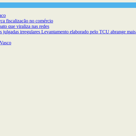
aco
rça fiscalização no comércio
ato que viraliza nas redes
as julgadas irregulares Levantamento elaborado pelo TCU abrange mais 
 Vasco