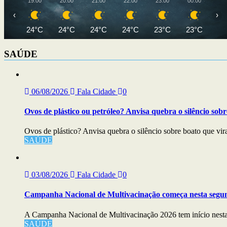
19:00
20:00
21:00
22:00
23:00
00:00
01
‹
›
24°C
24°C
24°C
24°C
23°C
23°C
23
SAÚDE
06/08/2026
Fala Cidade
0
Ovos de plástico ou petróleo? Anvisa quebra o silêncio sobr
Ovos de plástico? Anvisa quebra o silêncio sobre boato que vira
SAÚDE
03/08/2026
Fala Cidade
0
Campanha Nacional de Multivacinação começa nesta segu
A Campanha Nacional de Multivacinação 2026 tem início nesta s
SAÚDE