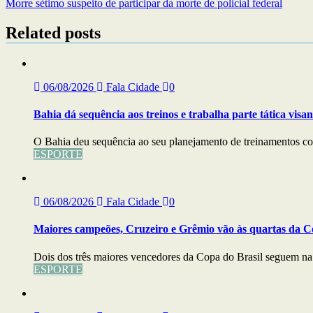
Morre sétimo suspeito de participar da morte de policial federal
de
artigos
Related posts
06/08/2026
Fala Cidade
0
Bahia dá sequência aos treinos e trabalha parte tática visa
O Bahia deu sequência ao seu planejamento de treinamentos com
ESPORTE
06/08/2026
Fala Cidade
0
Maiores campeões, Cruzeiro e Grêmio vão às quartas da C
Dois dos três maiores vencedores da Copa do Brasil seguem na b
ESPORTE