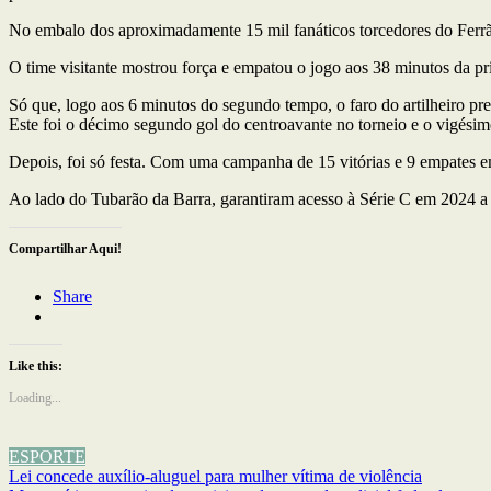
No embalo dos aproximadamente 15 mil fanáticos torcedores do Ferrão,
O time visitante mostrou força e empatou o jogo aos 38 minutos da pr
Só que, logo aos 6 minutos do segundo tempo, o faro do artilheiro pre
Este foi o décimo segundo gol do centroavante no torneio e o vigési
Depois, foi só festa. Com uma campanha de 15 vitórias e 9 empates e
Ao lado do Tubarão da Barra, garantiram acesso à Série C em 2024 a
Compartilhar Aqui!
Share
Like this:
Loading...
ESPORTE
Navegação
Lei concede auxílio-aluguel para mulher vítima de violência