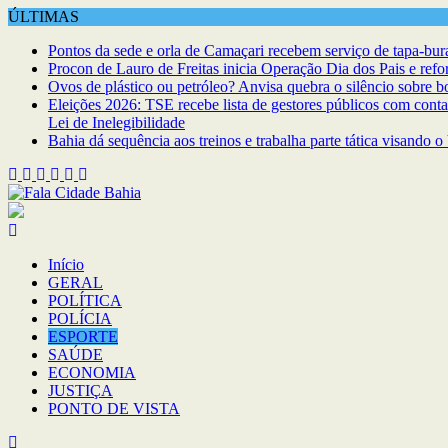
Skip
ÚLTIMAS
to
Pontos da sede e orla de Camaçari recebem serviço de tapa-bur
content
Procon de Lauro de Freitas inicia Operação Dia dos Pais e refo
Ovos de plástico ou petróleo? Anvisa quebra o silêncio sobre bo
Eleições 2026: TSE recebe lista de gestores públicos com cont
Lei de Inelegibilidade
Bahia dá sequência aos treinos e trabalha parte tática visando o
Início
GERAL
POLÍTICA
POLÍCIA
ESPORTE
SAÚDE
ECONOMIA
JUSTIÇA
PONTO DE VISTA