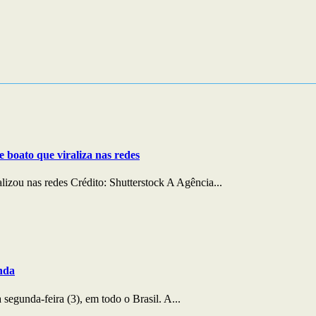
:00
02:00
03:00
04:00
05:00
06:00
07:00
08:0
°C
23°C
23°C
23°C
22°C
22°C
24°C
26°
e boato que viraliza nas redes
lizou nas redes Crédito: Shutterstock A Agência...
nda
egunda-feira (3), em todo o Brasil. A...