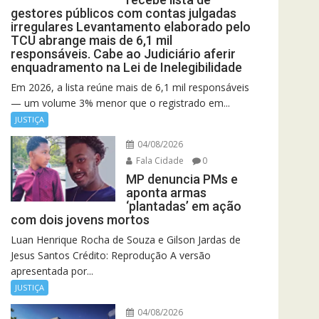
gestores públicos com contas julgadas
irregulares Levantamento elaborado pelo
TCU abrange mais de 6,1 mil
responsáveis. Cabe ao Judiciário aferir
enquadramento na Lei de Inelegibilidade
Em 2026, a lista reúne mais de 6,1 mil responsáveis
— um volume 3% menor que o registrado em...
JUSTIÇA
04/08/2026
Fala Cidade
0
MP denuncia PMs e
aponta armas
‘plantadas’ em ação
com dois jovens mortos
Luan Henrique Rocha de Souza e Gilson Jardas de
Jesus Santos Crédito: Reprodução A versão
apresentada por...
JUSTIÇA
04/08/2026