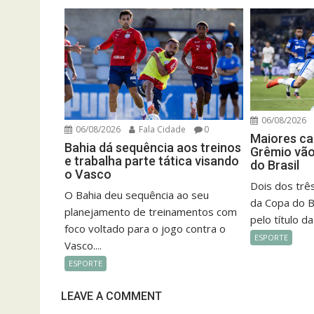
06/08/2026
06/08/2026
Fala Cidade
0
Maiores ca
Bahia dá sequência aos treinos
Grêmio vão
e trabalha parte tática visando
do Brasil
o Vasco
Dois dos trê
O Bahia deu sequência ao seu
da Copa do B
planejamento de treinamentos com
pelo título da
foco voltado para o jogo contra o
ESPORTE
Vasco....
ESPORTE
LEAVE A COMMENT