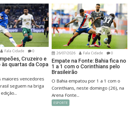
Fala Cidade
0
26/07/2026
Fala Cidade
0
mpeões, Cruzeiro e
Empate na Fonte: Bahia fica no
 às quartas da Copa
1 a 1 com o Corinthians pelo
Brasileirão
s maiores vencedores
O Bahia empatou por 1 a 1 com o
rasil seguem na briga
Corinthians, neste domingo (26), na
 edição...
Arena Fonte...
ESPORTE