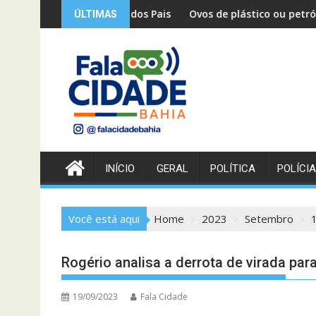
Skip
a dos Pais e reforça fiscalização no comércio
Ovos de plástico ou petróleo? Anvisa quebra o silê
ÚLTIMAS
to
content
INÍCIO
GERAL
POLÍTICA
POLÍCIA
Você está aqui
Home
2023
Setembro
Rogério analisa a derrota de virada pa
19/09/2023
Fala Cidade