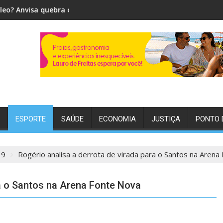
ncio sobre boato que viraliza nas redes
Eleições 2026: TSE recebe lista de gestores públicos c
ESPORTE
SAÚDE
ECONOMIA
JUSTIÇA
PONTO 
19
Rogério analisa a derrota de virada para o Santos na Arena
ra o Santos na Arena Fonte Nova