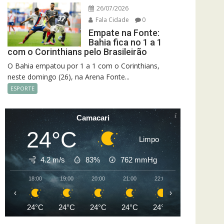
26/07/2026
Fala Cidade
0
Empate na Fonte:
Bahia fica no 1 a 1
com o Corinthians pelo Brasileirão
O Bahia empatou por 1 a 1 com o Corinthians,
neste domingo (26), na Arena Fonte...
ESPORTE
Camacari
24°C
Limpo
4.2 m/s
83%
762
mmHg
18:00
19:00
20:00
21:00
22:00
23:00
00
‹
›
24°C
24°C
24°C
24°C
24°C
23°C
2