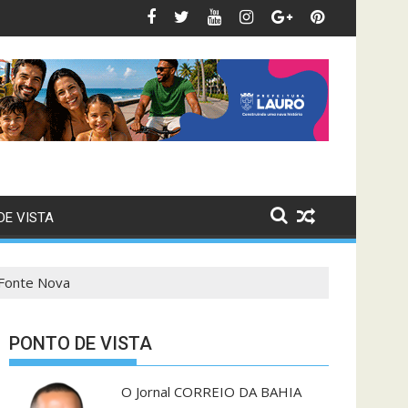
om contas julgadas irregulares Levantamento elaborado pelo TCU 
Bahia dá sequência aos treinos e trabalha parte tática visa
P
DE VISTA
 Fonte Nova
PONTO DE VISTA
O Jornal CORREIO DA BAHIA