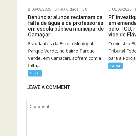
08/08/2026
Fala Cidade
0
08/08/2026
Denúncia: alunos reclamam da
PF investig
falta de água e de professores
em emenda
em escola pública municipal de
pelo TCU; r
Camaçari
vice de Fláv
Estudantes da Escola Municipal
O ministro F
Parque Verde, no bairro Parque
Tribunal Fed
Verde, em Camaçari, sofrem com a
para a Polícia
falta...
GERAL
GERAL
LEAVE A COMMENT