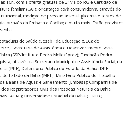
 às 16h, com a oferta gratuita de 2ª via do RG e Certidão de
tura familiar (CAF); orientação ao/à consumidor/a, através do
nutricional, medição de pressão arterial, glicemia e testes de
gia, através da Embasa e Coelba; e muito mais. Estão previstos
 senha.
 estaduais de Saúde (Sesab); de Educação (SEC); de
etre); Secretaria de Assistência e Desenvolvimento Social
ública (SSP/Instituto Pedro Mello/Sprev); Fundação Pedro
uista, através da Secretaria Municipal de Assistência Social; da
deral (PRF); Defensoria Pública do Estado da Bahia (DPE);
co do Estado da Bahia (MPE); Ministério Público do Trabalho
resa Baiana de Águas e Saneamento (Embasa); Companhia de
o dos Registradores Civis das Pessoas Naturais da Bahia
ais (APAE); Universidade Estadual da Bahia (UNEB);