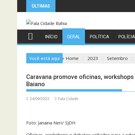
Skip
ÚLTIMAS
to
content
INÍCIO
GERAL
POLÍTICA
POLÍCIA
Você está aqui
Home
2023
Setembro
Caravana promove oficinas, workshops
Baiano
24/09/2023
Fala Cidade
Foto: Janaina Neri/ SJDH
Oficinas, workshops e debates voltados para a edu