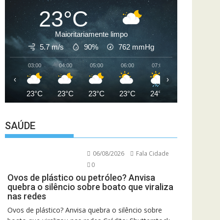
23°C
Maioritariamente limpo
5.7 m/s
90%
762
mmHg
03:00
04:00
05:00
06:00
07:00
08:00
09
‹
›
23°C
23°C
23°C
23°C
24°C
26°C
2
SAÚDE
06/08/2026
Fala Cidade
0
Ovos de plástico ou petróleo? Anvisa
quebra o silêncio sobre boato que viraliza
nas redes
Ovos de plástico? Anvisa quebra o silêncio sobre