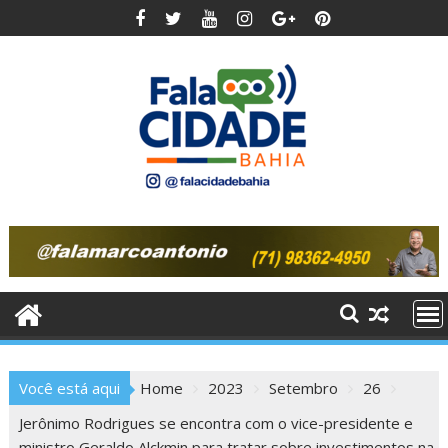
Skip
to
content
Você está aqui
Home
2023
Setembro
26
Jerônimo Rodrigues se encontra com o vice-presidente e
ministro Geraldo Alckmin para tratar sobre investimentos na