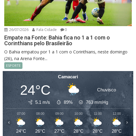
26/07/2026
Fala Cidade
0
Empate na Fonte: Bahia fica no 1 a 1 com o
Corinthians pelo Brasileirão
O Bahia empatou por 1 a 1 com o Corinthians, neste domingo
(26), na Arena Fonte...
ESPORTE
Camacari
24°C
Chuvisco
5.1 m/s
89%
763
mmHg
07:00
08:00
09:00
10:00
11:00
12:00
13
‹
›
24°C
26°C
27°C
28°C
28°C
28°C
27