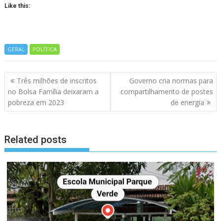
Like this:
GERAL
POLÍTICA
Navegação
Três milhões de inscritos
Governo cria normas para
de
no Bolsa Família deixaram a
compartilhamento de postes
artigos
pobreza em 2023
de energia
Related posts