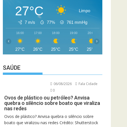
27°C
Limpo
7 m/s
77%
761
mmHg
16:00
17:00
18:00
19:00
20:00
21:00
22
‹
›
27°C
26°C
25°C
25°C
25°C
24°C
2
SAÚDE
06/08/2026
Fala Cidade
0
Ovos de plástico ou petróleo? Anvisa
quebra o silêncio sobre boato que viraliza
nas redes
Ovos de plástico? Anvisa quebra o silêncio sobre
boato que viralizou nas redes Crédito: Shutterstock