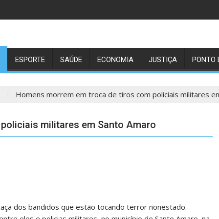
ESPORTE
SAÚDE
ECONOMIA
JUSTIÇA
PONTO 
1
Homens morrem em troca de tiros com policiais militares 
oliciais militares em Santo Amaro
a caça dos bandidos que estão tocando terror nonestado.
re eles e policias militares, no município de Santo Amaro, na