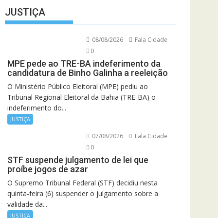
JUSTIÇA
08/08/2026
Fala Cidade
0
MPE pede ao TRE-BA indeferimento da
candidatura de Binho Galinha a reeleição
O Ministério Público Eleitoral (MPE) pediu ao
Tribunal Regional Eleitoral da Bahia (TRE-BA) o
indeferimento do...
JUSTIÇA
07/08/2026
Fala Cidade
0
STF suspende julgamento de lei que
proíbe jogos de azar
O Supremo Tribunal Federal (STF) decidiu nesta
quinta-feira (6) suspender o julgamento sobre a
validade da...
JUSTIÇA