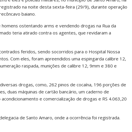
registrado na noite desta sexta-feira (29/9), durante operação
 recôncavo baiano.
e homens ostentando arms e vendendo drogas na Rua da
rmado teria atirado contra os agentes, que revidaram a
ncontrados feridos, sendo socorridos para o Hospital Nossa
ntos. Com eles, foram apreendidos uma espingarda calibre 12,
 numeração raspada, munições de calibre 12, 9mm e 380 e
versas drogas, como, 262 pinos de cocaína, 196 porções de
res, duas máquinas de cartão bancário, um caderno de
 acondicionamento e comercialização de drogas e RS 4.063,20
elegacia de Santo Amaro, onde a ocorrência foi registrada.