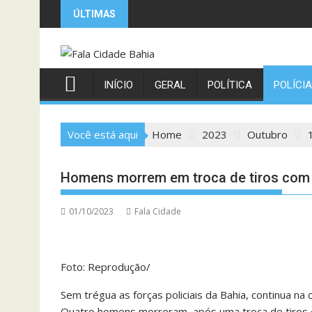
Skip
ÚLTIMAS
to
content
INÍCIO
GERAL
POLÍTICA
POLÍCIA
Você está aqui
Home
2023
Outubro
Homens morrem em troca de tiros com p
01/10/2023
Fala Cidade
Foto: Reprodução/
Sem trégua as forças policiais da Bahia, continua n
Quatro homens morreram, após uma troca de tiros ent