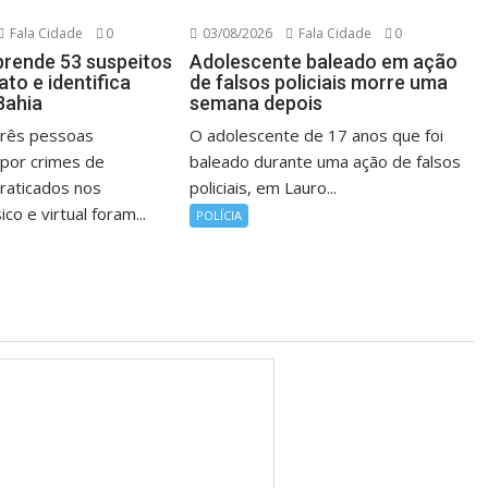
Fala Cidade
0
03/08/2026
Fala Cidade
0
rende 53 suspeitos
Adolescente baleado em ação
ato e identifica
de falsos policiais morre uma
Bahia
semana depois
três pessoas
O adolescente de 17 anos que foi
 por crimes de
baleado durante uma ação de falsos
praticados nos
policiais, em Lauro...
co e virtual foram...
POLÍCIA