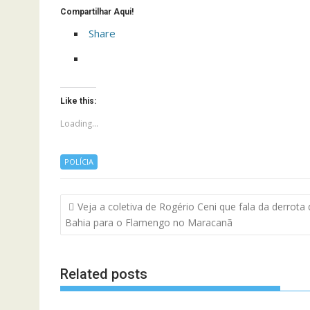
Compartilhar Aqui!
Share
Like this:
Loading...
POLÍCIA
Navegação
Veja a coletiva de Rogério Ceni que fala da derrota
de
Bahia para o Flamengo no Maracanã
artigos
Related posts