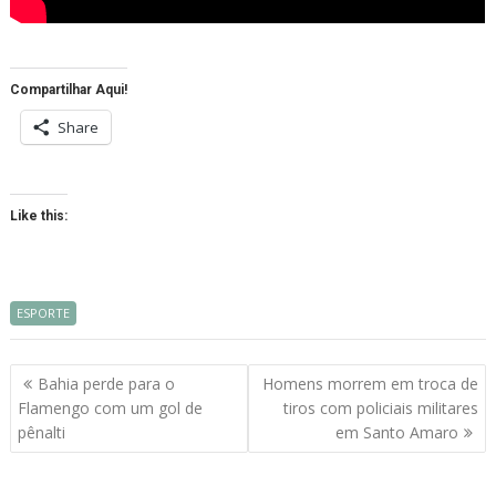
Compartilhar Aqui!
Share
Like this:
ESPORTE
Navegação
Bahia perde para o
Homens morrem em troca de
de
Flamengo com um gol de
tiros com policiais militares
artigos
pênalti
em Santo Amaro